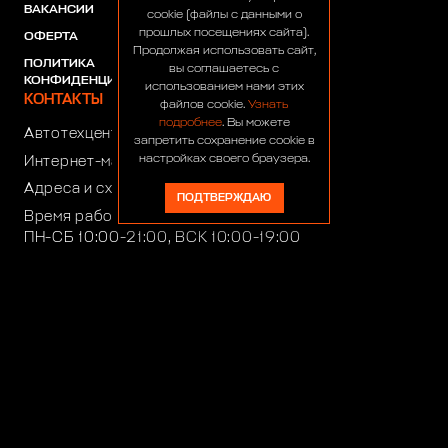
ВАКАНСИИ
ПАРТНЕРЫ
cookie (файлы с данными о
прошлых посещениях сайта).
ОФЕРТА
Продолжая использовать сайт,
ПОЛИТИКА
вы соглашаетесь с
КОНФИДЕНЦИАЛЬНОСТИ
использованием нами этих
КОНТАКТЫ
файлов cookie.
Узнать
подробнее
. Вы можете
Автотехцентр:
8 (499) 922-44-44
запретить сохранение cookie в
настройках своего браузера.
Интернет-магазин:
+7 (916) 922-44-44
Адреса и схемы проезда
ПОДТВЕРЖДАЮ
Время работы автотехцентра:
ПН-СБ 10:00-21:00, ВСК 10:00-19:00
Время работы интернет-магазина:
ПН-ПТ 10:00-19:00
club4x4@club4x4.ru
shop@club4x4.ru
Работаем для вас: