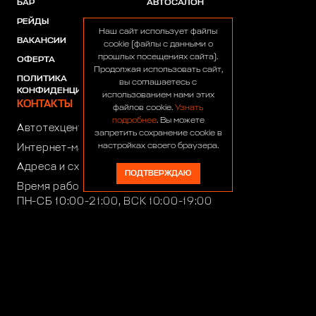
БАР
АВТОСАЛОН
РЕЙДЫ
АКЦИИ
Наш сайт использует файлы
ВАКАНСИИ
ПАРТНЕРЫ
cookie (файлы с данными о
прошлых посещениях сайта).
ОФЕРТА
Продолжая использовать сайт,
ПОЛИТИКА
вы соглашаетесь с
КОНФИДЕНЦИАЛЬНОСТИ
использованием нами этих
КОНТАКТЫ
файлов cookie.
Узнать
подробнее
. Вы можете
Автотехцентр:
8 (499) 922-44-44
запретить сохранение cookie в
настройках своего браузера.
Интернет-магазин:
+7 (916) 922-44-44
Адреса и схемы проезда
ПОДТВЕРЖДАЮ
Время работы автотехцентра:
ПН-СБ 10:00-21:00, ВСК 10:00-19:00
Время работы интернет-магазина:
ПН-ПТ 10:00-19:00
club4x4@club4x4.ru
shop@club4x4.ru