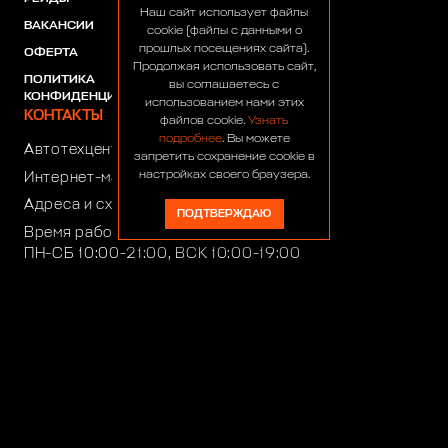
Наш сайт использует файлы
ВАКАНСИИ
ПАРТНЕРЫ
cookie (файлы с данными о
прошлых посещениях сайта).
ОФЕРТА
Продолжая использовать сайт,
ПОЛИТИКА
вы соглашаетесь с
КОНФИДЕНЦИАЛЬНОСТИ
использованием нами этих
КОНТАКТЫ
файлов cookie.
Узнать
подробнее
. Вы можете
Автотехцентр:
8 (499) 922-44-44
запретить сохранение cookie в
настройках своего браузера.
Интернет-магазин:
+7 (916) 922-44-44
Адреса и схемы проезда
ПОДТВЕРЖДАЮ
Время работы автотехцентра:
ПН-СБ 10:00-21:00, ВСК 10:00-19:00
Время работы интернет-магазина:
ПН-ПТ 10:00-19:00
club4x4@club4x4.ru
shop@club4x4.ru