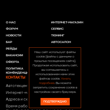
О НАС
ИНТЕРНЕТ-МАГАЗИН
ФОРУМ
СЕРВИС
НОВОСТИ
ТЮНИНГ
БАР
АВТОСАЛОН
РЕЙДЫ
АКЦИИ
Наш сайт использует файлы
ВАКАНСИИ
ПАРТНЕРЫ
cookie (файлы с данными о
прошлых посещениях сайта).
ОФЕРТА
Продолжая использовать сайт,
ПОЛИТИКА
вы соглашаетесь с
КОНФИДЕНЦИАЛЬНОСТИ
использованием нами этих
КОНТАКТЫ
файлов cookie.
Узнать
подробнее
. Вы можете
Автотехцентр:
8 (499) 922-44-44
запретить сохранение cookie в
настройках своего браузера.
Интернет-магазин:
+7 (916) 922-44-44
Адреса и схемы проезда
ПОДТВЕРЖДАЮ
Время работы автотехцентра: