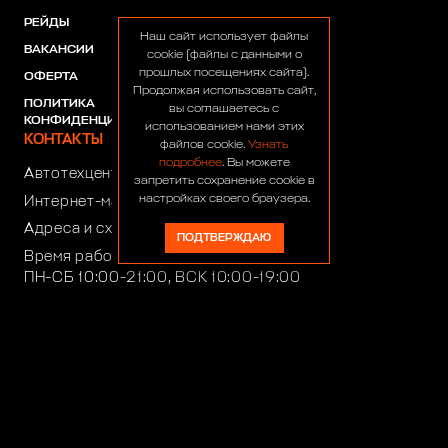
РЕЙДЫ
АКЦИИ
Наш сайт использует файлы
ВАКАНСИИ
ПАРТНЕРЫ
cookie (файлы с данными о
прошлых посещениях сайта).
ОФЕРТА
Продолжая использовать сайт,
ПОЛИТИКА
вы соглашаетесь с
КОНФИДЕНЦИАЛЬНОСТИ
использованием нами этих
КОНТАКТЫ
файлов cookie.
Узнать
подробнее
. Вы можете
Автотехцентр:
8 (499) 922-44-44
запретить сохранение cookie в
настройках своего браузера.
Интернет-магазин:
+7 (916) 922-44-44
Адреса и схемы проезда
ПОДТВЕРЖДАЮ
Время работы автотехцентра:
ПН-СБ 10:00-21:00, ВСК 10:00-19:00
Время работы интернет-магазина:
ПН-ПТ 10:00-19:00
club4x4@club4x4.ru
shop@club4x4.ru