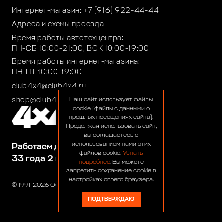
Интернет-магазин:
+7 (916) 922-44-44
Адреса и схемы проезда
Время работы автотехцентра:
ПН-СБ 10:00-21:00, ВСК 10:00-19:00
Время работы интернет-магазина:
ПН-ПТ 10:00-19:00
club4x4@club4x4.ru
shop@club4x4.ru
Наш сайт использует файлы
cookie (файлы с данными о
прошлых посещениях сайта).
Продолжая использовать сайт,
вы соглашаетесь с
использованием нами этих
Работаем для вас:
файлов cookie.
Узнать
33 года 2 месяца 22 дня
подробнее
. Вы можете
запретить сохранение cookie в
настройках своего браузера.
© 1991-2026 ООО «Сервис 4х4»
ПОДТВЕРЖДАЮ