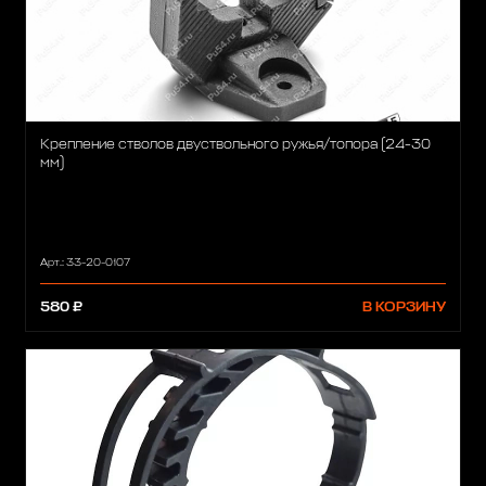
Крепление стволов двуствольного ружья/топора (24-30
мм)
Арт.: 33-20-0107
580 ₽
В КОРЗИНУ