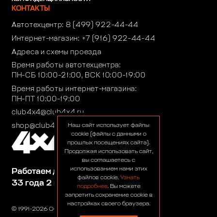
КОНТАКТЫ
Автотехцентр:
8 (499) 922-44-44
Интернет-магазин:
+7 (916) 922-44-44
Адреса и схемы проезда
Время работы автотехцентра:
ПН-СБ 10:00-21:00, ВСК 10:00-19:00
Время работы интернет-магазина:
ПН-ПТ 10:00-19:00
club4x4@club4x4.ru
shop@club4x4.ru
Наш сайт использует файлы
cookie (файлы с данными о
прошлых посещениях сайта).
Продолжая использовать сайт,
вы соглашаетесь с
использованием нами этих
Работаем для вас:
файлов cookie.
Узнать
33 года 2 месяца 23 дня
подробнее
. Вы можете
запретить сохранение cookie в
настройках своего браузера.
© 1991-2026 ООО «Сервис 4х4»