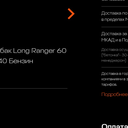
Доставка по
в пределах
Доставка за
МКАД и в П
бак Long Ranger 60
Доставка осущ
("бетонка"- 30
40 Бензин
менеджером)
Доставка в го
компаниями в 
тарифов.
Подробнее
Оплат