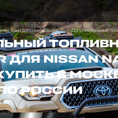
вные баки дополнительные
Дополнительный топливный ба
ЬНЫЙ ТОПЛИВН
 ДЛЯ NISSAN N
 КУПИТЬ В МОСК
ПО РОССИИ