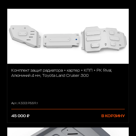
Комплект защит радиатора + картер + КПП + РК Rival,
Алюминий 4 мм, Toyota Land Cruiser 300
Арт.: K333.9559.1
45 000 ₽
В КОРЗИНУ