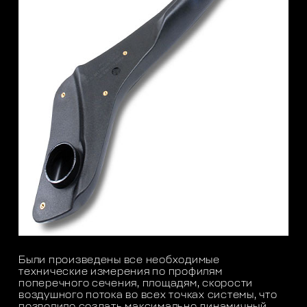
Были произведены все необходимые
технические измерения по профилям
поперечного сечения, площадям, скорости
воздушного потока во всех точках системы, что
позволило создать максимально динамичный