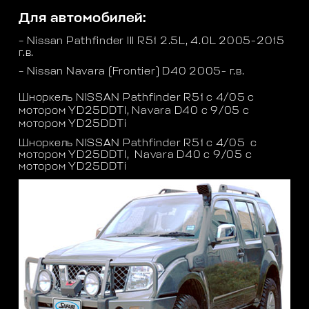
Для автомобилей:
– Nissan Pathfinder III R51 2.5L, 4.0L 2005-2015
г.в.
– Nissan Navara (Frontier) D40 2005- г.в.
Шноркель NISSAN Pathfinder R51 c 4/05 с
мотором YD25DDTI, Navara D40 c 9/05 с
мотором YD25DDTi
Шноркель NISSAN Pathfinder R51 c 4/05 с
мотором YD25DDTI, Navara D40 c 9/05 с
мотором YD25DDTi