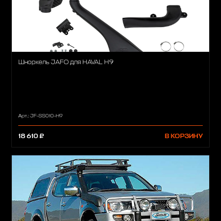
Шноркель JAFO для HAVAL H9
Арт.: JF-SS010-H9
18 610 ₽
В КОРЗИНУ