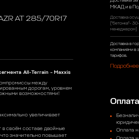
Доставка за
МКАД и в П
RAZR AT 285/70R17
Доставка осущ
("бетонка"- 30
менеджером)
Доставка в го
компаниями в 
тарифов.
Подробнее
гмента All-Terrain – Maxxis
 компромиссы между
ированным дорогам, уровнем
рожными возможностями!
Оплат
аксимально увеличивает
Безналич
юридичес
т в своём составе двойные
Оплата н
что значительно повышает
Оплата н