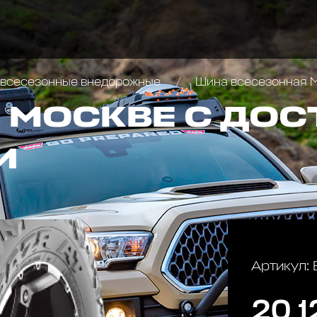
всесезонные внедорожные
Шина всесезонная M
В МОСКВЕ С ДО
И
Артикул:
20 1