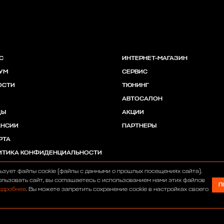
С
ИНТЕРНЕТ-МАГАЗИН
УМ
СЕРВИС
ОСТИ
ТЮНИНГ
АВТОСАЛОН
ДЫ
АКЦИИ
АНСИИ
ПАРТНЕРЫ
РТА
ИТИКА КОНФИДЕНЦИАЛЬНОСТИ
ьзует файлы cookie (файлы с данными о прошлых посещениях сайта).
льзовать сайт, вы соглашаетесь с использованием нами этих файлов
П
одробнее
. Вы можете запретить сохранение cookie в настройках своего