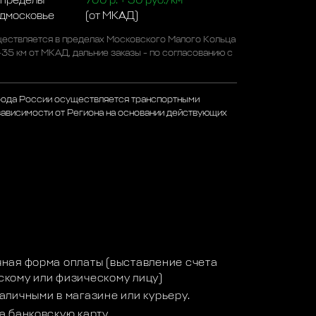
 пределы
700 р. + 50 руб./км
одмосковье
(от МКАД)
ествляется в пределах Московского Малого Кольца
-35 км от МКАД, дальние заказы - по согласованию с
рода России осуществляется транспортными
зависимости от Региона на основании действующих
а
ная форма оплаты (выставление счета
кому или физическому лицу)
аличными в магазине или курьеру.
а банковскую карту.