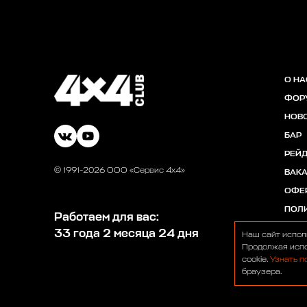
О НА
ФОР
НОВ
БАР
РЕЙ
© 1991-2026 ООО «Сервис 4х4»
ВАК
ОФЕ
ПОЛ
Работаем для вас:
33 года 2 месяца 24 дня
Наш сайт испол
Продолжая испо
cookie.
Узнать п
браузера.