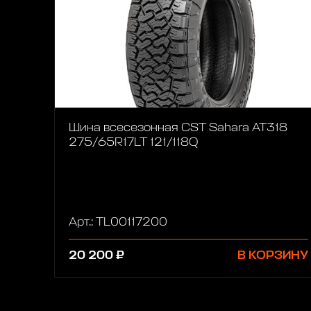
Шина всесезонная CST Sahara AT318
275/65R17LT 121/118Q
Арт.: TL00117200
20 200 ₽
В КОРЗИНУ