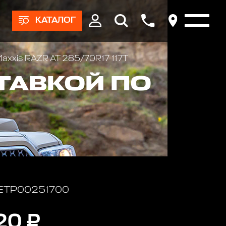
КАТАЛОГ
axxis RAZR AT 285/70R17 117T
СТАВКОЙ ПО
 ETP00251700
20 ₽