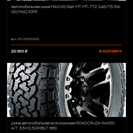
Автомобильная шина MAXXIS Razr MT MT-772 245/75 R16
120/116Q 10PR
Арт.: ETL00015200
20 810 ₽
В КОРЗИНУ
Шина автомобильная всесезонная ROADCRUZA RA1100
A/T 33X12.50R18LT 118S