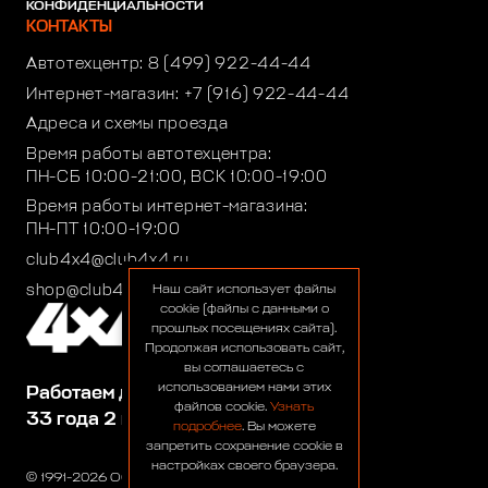
КОНФИДЕНЦИАЛЬНОСТИ
КОНТАКТЫ
Автотехцентр:
8 (499) 922-44-44
Интернет-магазин:
+7 (916) 922-44-44
Адреса и схемы проезда
Время работы автотехцентра:
ПН-СБ 10:00-21:00, ВСК 10:00-19:00
Время работы интернет-магазина:
ПН-ПТ 10:00-19:00
club4x4@club4x4.ru
shop@club4x4.ru
Наш сайт использует файлы
cookie (файлы с данными о
прошлых посещениях сайта).
Продолжая использовать сайт,
вы соглашаетесь с
использованием нами этих
Работаем для вас:
файлов cookie.
Узнать
33 года 2 месяца 26 дней
подробнее
. Вы можете
запретить сохранение cookie в
настройках своего браузера.
© 1991-2026 ООО «Сервис 4х4»