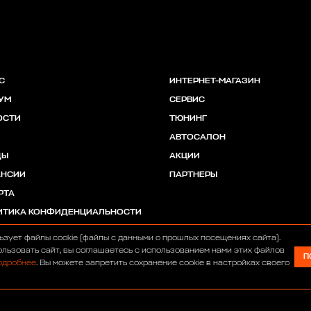
С
ИНТЕРНЕТ-МАГАЗИН
УМ
СЕРВИС
ОСТИ
ТЮНИНГ
АВТОСАЛОН
ДЫ
АКЦИИ
АНСИИ
ПАРТНЕРЫ
РТА
ИТИКА КОНФИДЕНЦИАЛЬНОСТИ
ьзует файлы cookie (файлы с данными о прошлых посещениях сайта).
льзовать сайт, вы соглашаетесь с использованием нами этих файлов
П
одробнее
. Вы можете запретить сохранение cookie в настройках своего