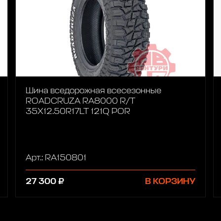
Шина вседорожная всесезонные
ROADCRUZA RA8000 R/T
35X12.50R17LT 121Q POR
Арт.: RA150801
27 300 ₽
В КОРЗИНУ