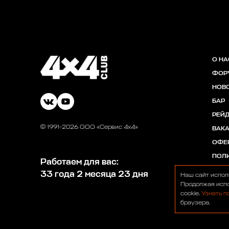
О НА
ФОР
НОВ
БАР
РЕЙ
© 1991-2026 ООО «Сервис 4х4»
ВАК
ОФЕ
ПОЛ
Работаем для вас:
33 года 2 месяца 23 дня
Наш сайт испол
Продолжая испо
cookie.
Узнать п
браузера.