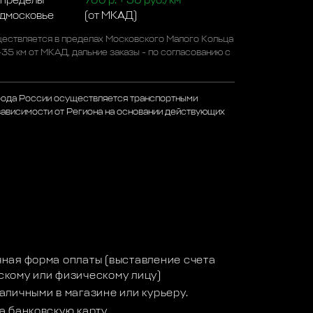
 пределы
700 р. + 50 руб./км
одмосковье
(от МКАД)
ествляется в пределах Московского Малого Кольца
-35 км от МКАД, дальние заказы - по согласованию с
рода России осуществляется транспортными
зависимости от Региона на основании действующих
а
ная форма оплаты (выставление счета
кому или физическому лицу)
аличными в магазине или курьеру.
а банковскую карту.