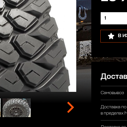
В 
Достав
Самовывоз
Доставка по
в пределах