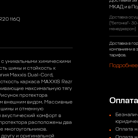
Доставка за
МКАД и в П
Доставка осущ
R20 116Q
("бетонка"- 30
менеджером)
Доставка в го
компаниями в 
тарифов.
2
с уникальными химическими
Подробнее
ть шины и стойкость к
гия Maxxis Dual-Cord,
сткость каркаса MAXXIS Razr
чивающие максимальную тягу
Рисунок протектора
Оплат
м внешним видом. Массивные
 шины и отменную
Безналич
 акустический комфорт в
юридичес
 протектора расположены два
е многоугольников.
Оплата н
 другу и оригинальной
Оплата н