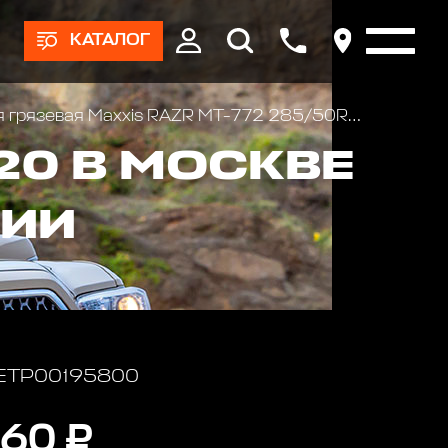
КАТАЛОГ
рязевая Maxxis RAZR MT-772 285/50R20 116Q
20 В МОСКВЕ
СИИ
 ETP00195800
60 ₽