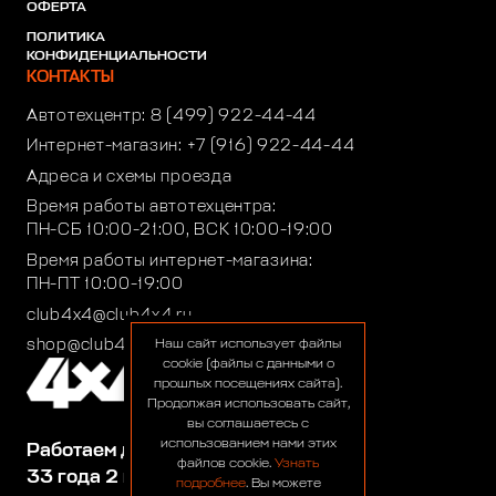
ОФЕРТА
ПОЛИТИКА
КОНФИДЕНЦИАЛЬНОСТИ
КОНТАКТЫ
Автотехцентр:
8 (499) 922-44-44
Интернет-магазин:
+7 (916) 922-44-44
Адреса и схемы проезда
Время работы автотехцентра:
ПН-СБ 10:00-21:00, ВСК 10:00-19:00
Время работы интернет-магазина:
ПН-ПТ 10:00-19:00
club4x4@club4x4.ru
shop@club4x4.ru
Наш сайт использует файлы
cookie (файлы с данными о
прошлых посещениях сайта).
Продолжая использовать сайт,
вы соглашаетесь с
использованием нами этих
Работаем для вас:
файлов cookie.
Узнать
33 года 2 месяца 24 дня
подробнее
. Вы можете