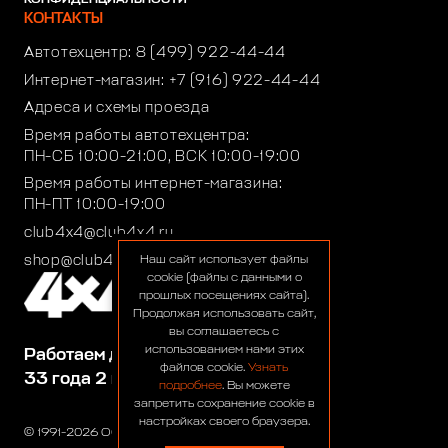
КОНТАКТЫ
Автотехцентр:
8 (499) 922-44-44
Интернет-магазин:
+7 (916) 922-44-44
Адреса и схемы проезда
Время работы автотехцентра:
ПН-СБ 10:00-21:00, ВСК 10:00-19:00
Время работы интернет-магазина:
ПН-ПТ 10:00-19:00
club4x4@club4x4.ru
shop@club4x4.ru
Наш сайт использует файлы
cookie (файлы с данными о
прошлых посещениях сайта).
Продолжая использовать сайт,
вы соглашаетесь с
использованием нами этих
Работаем для вас:
файлов cookie.
Узнать
33 года 2 месяца 22 дня
подробнее
. Вы можете
запретить сохранение cookie в
настройках своего браузера.
© 1991-2026 ООО «Сервис 4х4»