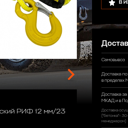
В 
Достав
Самовывоз
Доставка по
в пределах
Доставка за
МКАД и в П
еский РИФ 12 мм/23
Доставка осущ
("бетонка"- 30
менеджером)