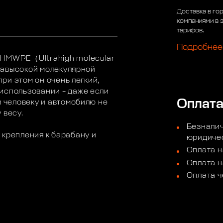
Доставка в го
компаниями в 
тарифов.
Подробнее
UHMWPE（Ultrahigh molecular
травысокой молекулярной
при этом он очень легкий,
использовании – даже если
Оплат
м человеку и автомобилю не
 весу.
Безналич
 крепления к барабану и
юридичес
Оплата н
Оплата н
Оплата ч