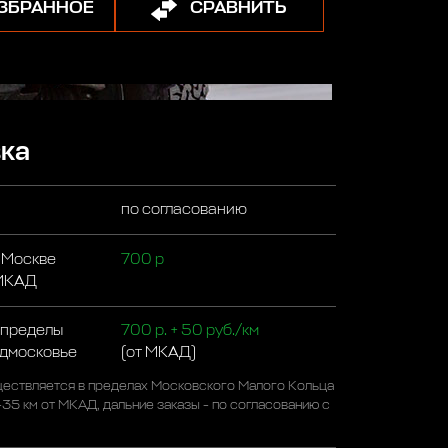
ИЗБРАННОЕ
СРАВНИТЬ
ка
по согласованию
 Москве
700 р
 МКАД
 пределы
700 р. + 50 руб./км
одмосковье
(от МКАД)
ествляется в пределах Московского Малого Кольца
-35 км от МКАД, дальние заказы - по согласованию с