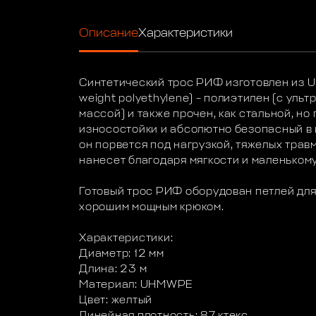
Описание
Характеристики
Синтетический трос РИФ изготовлен из 
weight polyethylene) – полиэтилен (c уль
массой) и также прочен, как стальной, но 
износостойки и абсолютно безопасный в 
он порвется под нагрузкой, тяжелых трав
нанесет благодаря мягкости и маленькому
Готовый трос РИФ оборудован петлей для
хорошим мощным крюком.
Характеристики:
Диаметр: 12 мм
Длина: 23 м
Материал: UHMWPE
Цвет: желтый
Линейная плотность: 87 ктекс