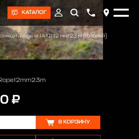
КАТАЛОГ
 синтетический РИФ 12 мм/23 м (готовый)
: Rope12mm23m
0 ₽
В КОРЗИНУ