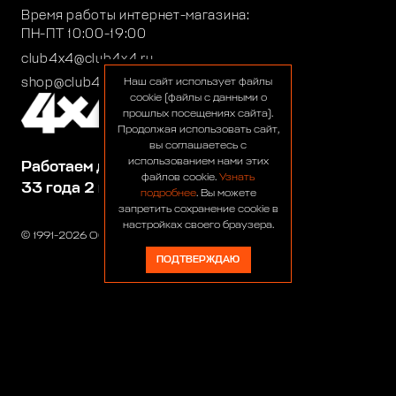
Время работы интернет-магазина:
ПН-ПТ 10:00-19:00
club4x4@club4x4.ru
shop@club4x4.ru
Наш сайт использует файлы
cookie (файлы с данными о
прошлых посещениях сайта).
Продолжая использовать сайт,
вы соглашаетесь с
использованием нами этих
Работаем для вас:
файлов cookie.
Узнать
33 года 2 месяца 22 дня
подробнее
. Вы можете
запретить сохранение cookie в
настройках своего браузера.
© 1991-2026 ООО «Сервис 4х4»
ПОДТВЕРЖДАЮ