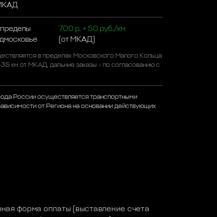
 МКАД
 пределы
700 р. + 50 руб./км
одмосковье
(от МКАД)
ествляется в пределах Московского Малого Кольца
-35 км от МКАД, дальние заказы - по согласованию с
рода России осуществляется транспортными
зависимости от Региона на основании действующих
а
ная форма оплаты (выставление счета