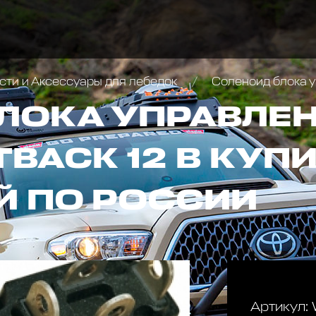
сти и Аксессуары для лебедок
Соленоид блока у
ЛОКА УПРАВЛЕН
BACK 12 В КУП
Й ПО РОССИИ
Артикул: