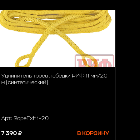
Удлинитель троса лебёдки РИФ 11 мм/20
м (синтетический)
Арт.: RopeExt11-20
7 390 ₽
В КОРЗИНУ