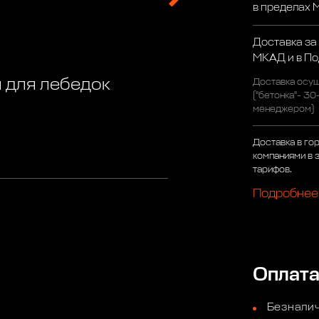
в пределах
Доставка за
МКАД и в П
 для лебедок
Доставка осущ
("бетонка"- 30
менеджером)
Доставка в го
компаниями в 
тарифов.
Подробнее
Оплат
Безналич