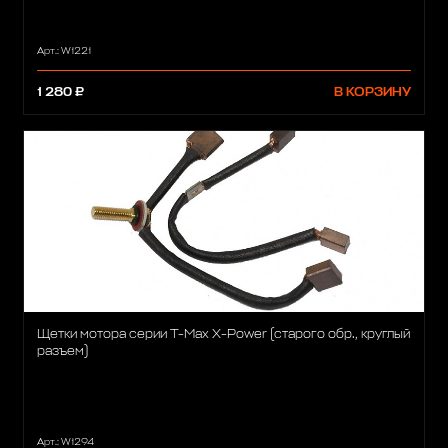
Арт.: W1221
1 280 ₽
В КОРЗИНУ
Щетки мотора серии T-Max X-Power (старого обр., круглый
разъем)
Арт.: W1294