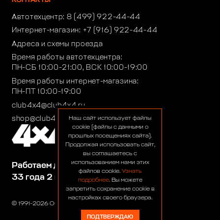
КОНТАКТЫ
Автотехцентр:
8 (499) 922-44-44
Интернет-магазин:
+7 (916) 922-44-44
Адреса и схемы проезда
Время работы автотехцентра:
ПН-СБ 10:00-21:00, ВСК 10:00-19:00
Время работы интернет-магазина:
ПН-ПТ 10:00-19:00
club4x4@club4x4.ru
shop@club4x4.ru
Наш сайт использует файлы
cookie (файлы с данными о
прошлых посещениях сайта).
Продолжая использовать сайт,
вы соглашаетесь с
использованием нами этих
Работаем для вас:
файлов cookie.
Узнать
33 года 2 месяца 22 дня
подробнее
. Вы можете
запретить сохранение cookie в
настройках своего браузера.
© 1991-2026 ООО «Сервис 4х4»
ПОДТВЕРЖДАЮ