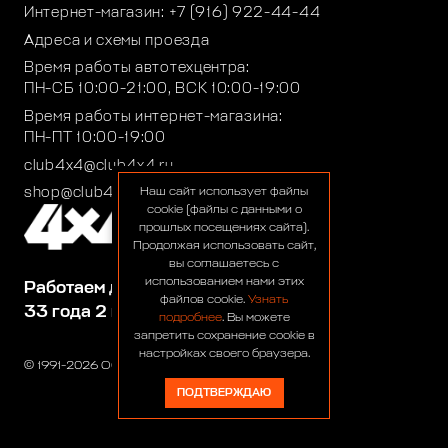
Интернет-магазин:
+7 (916) 922-44-44
Адреса и схемы проезда
Время работы автотехцентра:
ПН-СБ 10:00-21:00, ВСК 10:00-19:00
Время работы интернет-магазина:
ПН-ПТ 10:00-19:00
club4x4@club4x4.ru
shop@club4x4.ru
Наш сайт использует файлы
cookie (файлы с данными о
прошлых посещениях сайта).
Продолжая использовать сайт,
вы соглашаетесь с
использованием нами этих
Работаем для вас:
файлов cookie.
Узнать
33 года 2 месяца 24 дня
подробнее
. Вы можете
запретить сохранение cookie в
настройках своего браузера.
© 1991-2026 ООО «Сервис 4х4»
ПОДТВЕРЖДАЮ