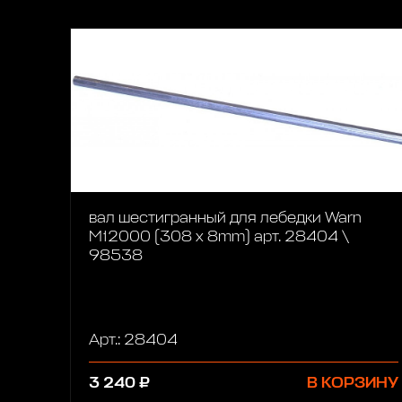
вал шестигранный для лебедки Warn
M12000 (308 х 8mm) арт. 28404 \
98538
Арт.: 28404
3 240 ₽
В КОРЗИНУ