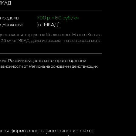
 МКАД
 пределы
700 р. + 50 руб./км
одмосковье
(от МКАД)
ествляется в пределах Московского Малого Кольца
-35 км от МКАД, дальние заказы - по согласованию с
рода России осуществляется транспортными
зависимости от Региона на основании действующих
а
ная форма оплаты (выставление счета