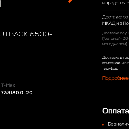
в пределах
Доставка за
МКАД и в П
 OUTBACK 6500-
Доставка осущ
("бетонка"- 30
менеджером)
Доставка в го
компаниями в 
тарифов.
Подробнее
T-Max
733180.0-20
Оплат
Безналич