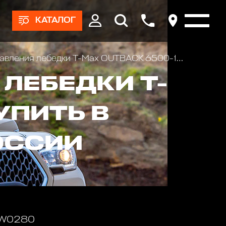
КАТАЛОГ
авления лебедки T-Max OUTBACK 6500-15000
ЛЕБЕДКИ T-
УПИТЬ В
ОССИИ
 W0280