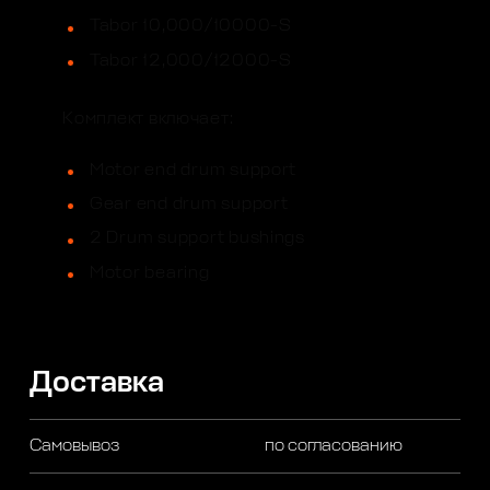
Tabor 10,000/10000-S
Tabor 12,000/12000-S
Комплект включает:
Motor end drum support
Gear end drum support
2 Drum support bushings
Motor bearing
Доставка
Самовывоз
по согласованию