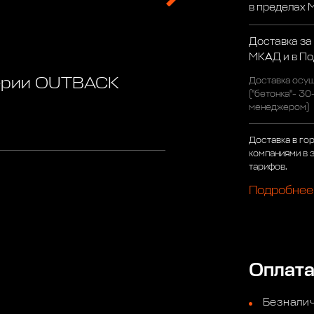
в пределах
Доставка за
МКАД и в П
серии OUTBACK
Доставка осущ
("бетонка"- 30
менеджером)
Доставка в го
компаниями в 
тарифов.
Подробнее
Оплат
Безналич