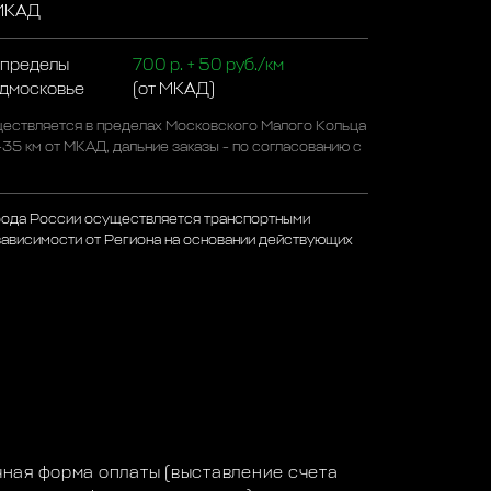
 МКАД
 пределы
700 р. + 50 руб./км
одмосковье
(от МКАД)
ествляется в пределах Московского Малого Кольца
-35 км от МКАД, дальние заказы - по согласованию с
рода России осуществляется транспортными
зависимости от Региона на основании действующих
а
ная форма оплаты (выставление счета