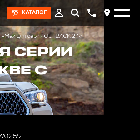
КАТАЛОГ
 T-Max для серии OUTBACK 24v
Я СЕРИИ
КВЕ С
 W0259