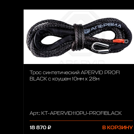
Трос синтетический APERVID PROFI
BLACK с коушем 10мм х 28м
Арт.: KT-APERVID110PU-PROFIBLACK
18 870 ₽
В КОРЗИНУ