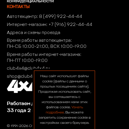
КОНФИДЕНЦИАЛЬНОСТИ
КОНТАКТЫ
Автотехцентр:
8 (499) 922-44-44
Интернет-магазин:
+7 (916) 922-44-44
Адреса и схемы проезда
Время работы автотехцентра:
ПН-СБ 10:00-21:00, ВСК 10:00-19:00
Время работы интернет-магазина:
ПН-ПТ 10:00-19:00
club4x4@club4x4.ru
shop@club4x4.ru
Наш сайт использует файлы
cookie (файлы с данными о
прошлых посещениях сайта).
Продолжая использовать сайт,
вы соглашаетесь с
использованием нами этих
Работаем для вас:
файлов cookie.
Узнать
33 года 2 месяца 26 дней
подробнее
. Вы можете
запретить сохранение cookie в
настройках своего браузера.
© 1991-2026 ООО «Сервис 4х4»