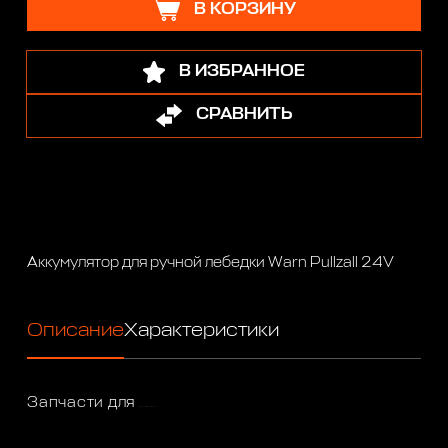
В КОРЗИНУ
В ИЗБРАННОЕ
СРАВНИТЬ
Аккумулятор для ручной лебедки Warn Pullzall 24V
Описание
Характеристики
Запчасти для
лебедок Warn