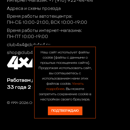
Интернет-магазин:
+7 (916) 922-44-44
Адреса и схемы проезда
Время работы автотехцентра:
ПН-СБ 10:00-21:00, ВСК 10:00-19:00
Время работы интернет-магазина:
ПН-ПТ 10:00-19:00
club4x4@club4x4.ru
shop@club4x4.ru
Наш сайт использует файлы
cookie (файлы с данными о
прошлых посещениях сайта).
Продолжая использовать сайт,
вы соглашаетесь с
использованием нами этих
Работаем для вас:
файлов cookie.
Узнать
33 года 2 месяца 22 дня
подробнее
. Вы можете
запретить сохранение cookie в
настройках своего браузера.
© 1991-2026 ООО «Сервис 4х4»
ПОДТВЕРЖДАЮ