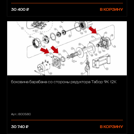
30 400 ₽
В КОРЗИНУ
боковина барабана со стороны редуктора Табор 9К 12К
Арт.: 800580
30 740 ₽
В КОРЗИНУ