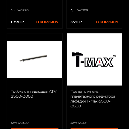
Арт.: W0998
Арт.: W0709
1 790 ₽
В КОРЗИНУ
520 ₽
В КОРЗИНУ
Трубка стягивающая ATV
Третья ступень
2500-3000
планетарного редуктора
лебедки T-Max 6500-
8500
Арт.: W0459
Арт.: W0431