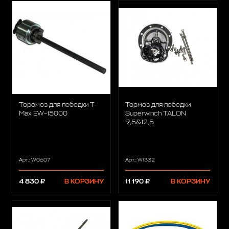
Торомоз для лебедки T-
Тормоз для лебедки
Max EW-15000
Superwinch TALON
9,5&12,5
Арт.: W0607
Арт.: W1332
4 830 ₽
В КОРЗИНУ
11 190 ₽
В КОРЗИНУ