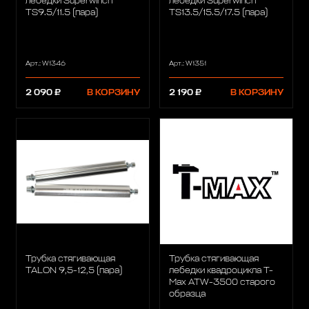
лебедки Superwinch
лебедки Superwinch
TS9.5/11.5 (пара)
TS13.5/15.5/17.5 (пара)
Арт.: W1346
Арт.: W1351
2 090 ₽
В КОРЗИНУ
2 190 ₽
В КОРЗИНУ
Трубка стягивающая
Трубка стягивающая
TALON 9,5-12,5 (пара)
лебедки квадроцикла T-
Max ATW-3500 старого
образца