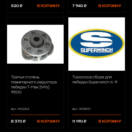
520 ₽
В КОРЗИНУ
7 940 ₽
В КОРЗИНУ
Третья ступень
Торомоз в сборе для
планетарного редуктора
лебедки Superwinch X-9
лебедки T-Max (№6)
9500
Арт.: W0254
Арт.: W0890
8 370 ₽
В КОРЗИНУ
11 190 ₽
В КОРЗИНУ