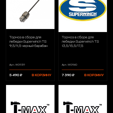
Тормоз в сборе для
Тормоз в сборе для
лебедки Superwinch TS
лебедки Superwinch TS
9,5/11,5 черный барабан
13,5/15,5/17,5
Арт.: W0939
Арт.: W0940
5 490 ₽
В КОРЗИНУ
7 390 ₽
В КОРЗИНУ