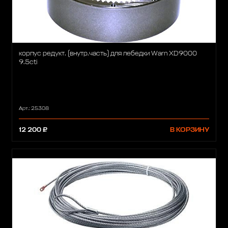
корпус редукт. (внутр.часть) для лебедки Warn XD9000
9.5cti
Арт.: 25308
12 200 ₽
В КОРЗИНУ