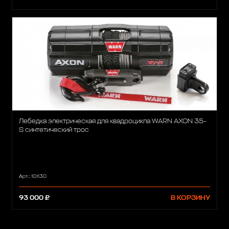
Лебедка электрическая для квадроцикла WARN AXON 35-
S синтетический трос
Арт.: 101130
93 000 ₽
В КОРЗИНУ