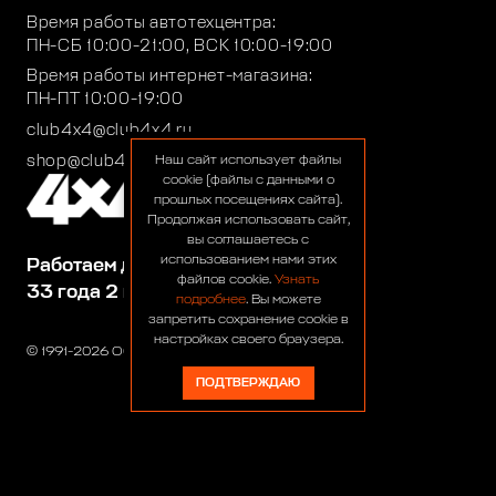
Время работы автотехцентра:
ПН-СБ 10:00-21:00, ВСК 10:00-19:00
Время работы интернет-магазина:
ПН-ПТ 10:00-19:00
club4x4@club4x4.ru
shop@club4x4.ru
Наш сайт использует файлы
cookie (файлы с данными о
прошлых посещениях сайта).
Продолжая использовать сайт,
вы соглашаетесь с
использованием нами этих
Работаем для вас:
файлов cookie.
Узнать
33 года 2 месяца 26 дней
подробнее
. Вы можете
запретить сохранение cookie в
настройках своего браузера.
© 1991-2026 ООО «Сервис 4х4»
ПОДТВЕРЖДАЮ