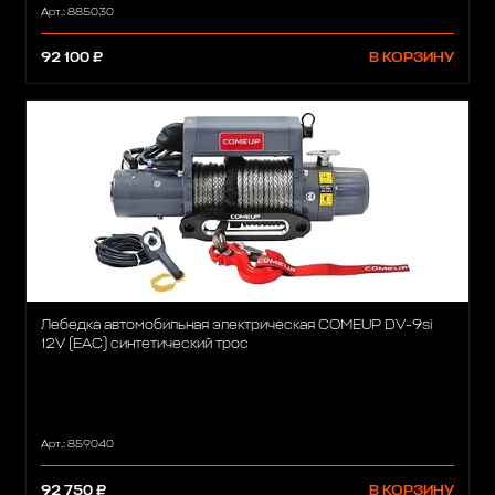
Арт.: 885030
92 100 ₽
В КОРЗИНУ
Лебедка автомобильная электрическая COMEUP DV-9si
12V (EAC) синтетический трос
Арт.: 859040
92 750 ₽
В КОРЗИНУ