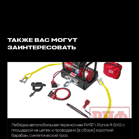
ТАКЖЕ ВАС МОГУТ
ЗАИНТЕРЕСОВАТЬ
Лебёдка автомобильная переносная РИФ \ Runva 9.5XS c
площадкой на цепях и проводами (в сборе) короткий
барабан, синтетический трос