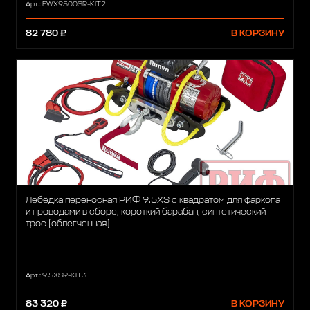
Арт.: EWX9500SR-KIT2
82 780 ₽
В КОРЗИНУ
Лебёдка переносная РИФ 9.5XS c квадратом для фаркопа
и проводами в сборе, короткий барабан, синтетический
трос (облегченная)
Арт.: 9.5XSR-KIT3
83 320 ₽
В КОРЗИНУ