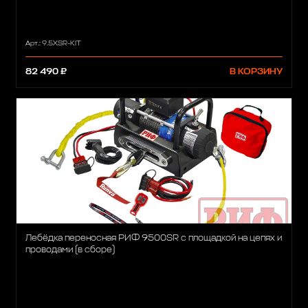
Арт.: 9.5XSR-KIT
82 490 ₽
В КОРЗИНУ
Лебёдка переносная РИФ 9500SR c площадкой на цепях и
проводами (в сборе)