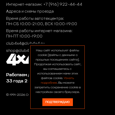
Интернет-магазин:
+7 (916) 922-44-44
Адреса и схемы проезда
Время работы автотехцентра:
ПН-СБ 10:00-21:00, ВСК 10:00-19:00
Время работы интернет-магазина:
ПН-ПТ 10:00-19:00
club4x4@club4x4.ru
shop@club4x4.ru
Наш сайт использует файлы
cookie (файлы с данными о
прошлых посещениях сайта).
Продолжая использовать сайт,
вы соглашаетесь с
использованием нами этих
Работаем для вас:
файлов cookie.
Узнать
33 года 2 месяца 26 дней
подробнее
. Вы можете
запретить сохранение cookie в
настройках своего браузера.
© 1991-2026 ООО «Сервис 4х4»
ПОДТВЕРЖДАЮ