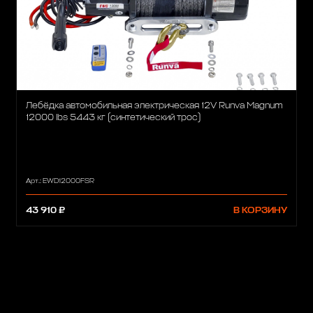
Лебёдка автомобильная электрическая 12V Runva Magnum
12000 lbs 5443 кг (синтетический трос)
Арт.: EWD12000FSR
43 910 ₽
В КОРЗИНУ