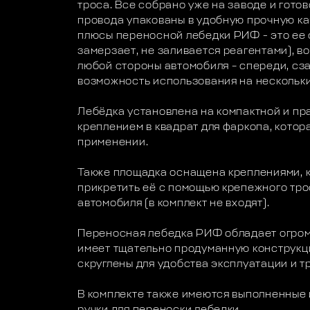
троса. Все собрано уже на заводе и гото
провода упакованы в удобную прочную к
плюсы переносной лебедки РИФ - это ее 
замерзает, не заливается реагентами), в
любой стороны автомобиля – спереди, сза
возможность использования на нескольки
Лебёдка установлена на компактной и п
креплением в квадрат для фаркопа, котор
применении.
Также площадка оснащена креплениями, 
прикретить её с помощью крепежного тр
автомобиля (в комплект не входят).
Переносная лебедка РИФ обладает огром
имеет тщательно продуманную конструкци
скруглены для удобства эксплуатации и т
В комплекте также имеются выполненные 
ручки для переноски лебедки.