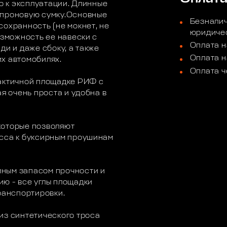
во к эксплуатации. Длинные
апроновую сумку.Основные
Безналич
сохранность (не мокнет, не
юридичес
озможность ее навески с
Оплата н
ди и даже сбоку, а также
Оплата н
х автомобилях.
Оплата ч
рактичной площадке РИФ с
ая очень проста и удобна в
которые позволяют
осса к буксирным проушинам
ным запасом прочности и
ю - все углы площадки
ранспортировки.
из синтетического троса