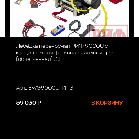
Лебёдка переносная РИФ 9000U c
квадратом для фаркопа, стальной трос
(облегченная) 3.1
Арт.: EWG9000U-KIT3.1
59 030 ₽
В КОРЗИНУ