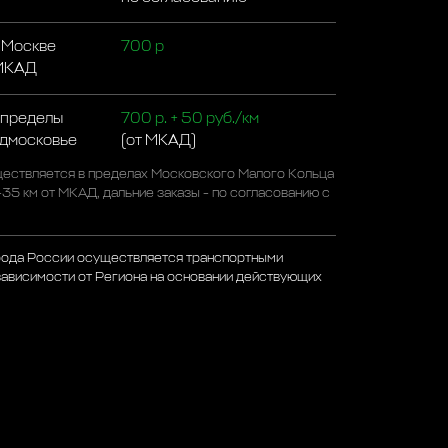
 Москве
700 р
 МКАД
 пределы
700 р. + 50 руб./км
одмосковье
(от МКАД)
ествляется в пределах Московского Малого Кольца
-35 км от МКАД, дальние заказы - по согласованию с
рода России осуществляется транспортными
зависимости от Региона на основании действующих
а