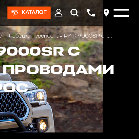
КАТАЛОГ
Лебёдка переносная РИФ 9000SR c квадратом для фаркопа и проводами в сборе, синтетический трос (облегченная)
9000SR C
И ПРОВОДАМИ
РОС