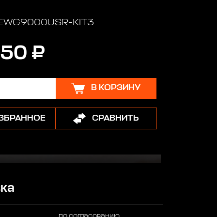
: EWG9000USR-KIT3
50 ₽
В КОРЗИНУ
ИЗБРАННОЕ
СРАВНИТЬ
ка
по согласованию