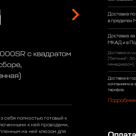
Доставка по
в пределах
Доставка за
МКАД и в П
000SR c квадратом
Доставка осущ
("бетонка"- 30
сборе,
менеджером)
енная)
Доставка в го
компаниями в 
тарифов.
Подробнее
з себя полностью готовый к
ключенными к ней проводами,
пленным на ней клюзом для
Оплат