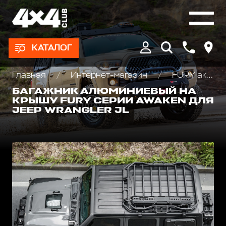
КАТАЛОГ
Главная
Интернет-магазин
FURY аксессуары Jeep Wrangler JL\JT\JK
БАГАЖНИК АЛЮМИНИЕВЫЙ НА
КРЫШУ FURY СЕРИИ AWAKEN ДЛЯ
JEEP WRANGLER JL