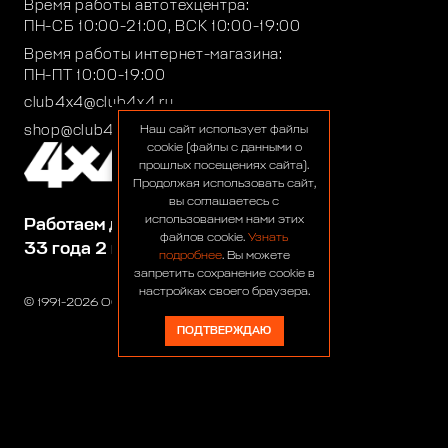
Время работы автотехцентра:
ПН-СБ 10:00-21:00, ВСК 10:00-19:00
Время работы интернет-магазина:
ПН-ПТ 10:00-19:00
club4x4@club4x4.ru
shop@club4x4.ru
Наш сайт использует файлы
cookie (файлы с данными о
прошлых посещениях сайта).
Продолжая использовать сайт,
вы соглашаетесь с
использованием нами этих
Работаем для вас:
файлов cookie.
Узнать
33 года 2 месяца 23 дня
подробнее
. Вы можете
запретить сохранение cookie в
настройках своего браузера.
© 1991-2026 ООО «Сервис 4х4»
ПОДТВЕРЖДАЮ