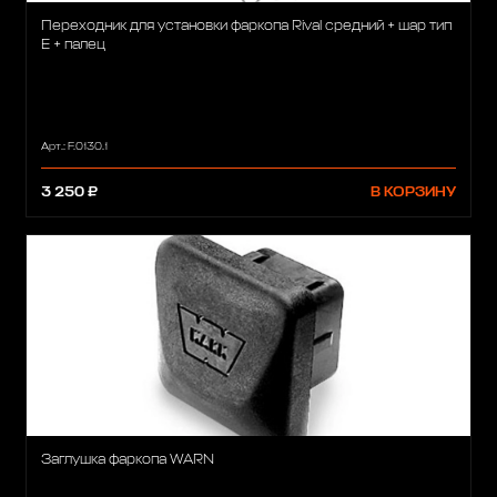
Переходник для установки фаркопа Rival средний + шар тип
E + палец
Арт.: F.0130.1
3 250 ₽
В КОРЗИНУ
Заглушка фаркопа WARN