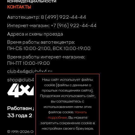
КОНФИДЕНЦИАЛЬНОСТИ
КОНТАКТЫ
Автотехцентр:
8 (499) 922-44-44
Интернет-магазин:
+7 (916) 922-44-44
Адреса и схемы проезда
Время работы автотехцентра:
ПН-СБ 10:00-21:00, ВСК 10:00-19:00
Время работы интернет-магазина:
ПН-ПТ 10:00-19:00
club4x4@club4x4.ru
shop@club4x4.ru
Наш сайт использует файлы
cookie (файлы с данными о
прошлых посещениях сайта).
Продолжая использовать сайт,
вы соглашаетесь с
использованием нами этих
Работаем для вас:
файлов cookie.
Узнать
33 года 2 месяца 26 дней
подробнее
. Вы можете
запретить сохранение cookie в
настройках своего браузера.
© 1991-2026 ООО «Сервис 4х4»