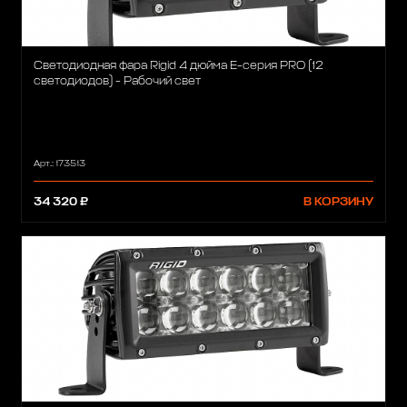
Светодиодная фара Rigid 4 дюйма Е-серия PRO (12
светодиодов) - Рабочий свет
Арт.: 173513
34 320 ₽
В КОРЗИНУ