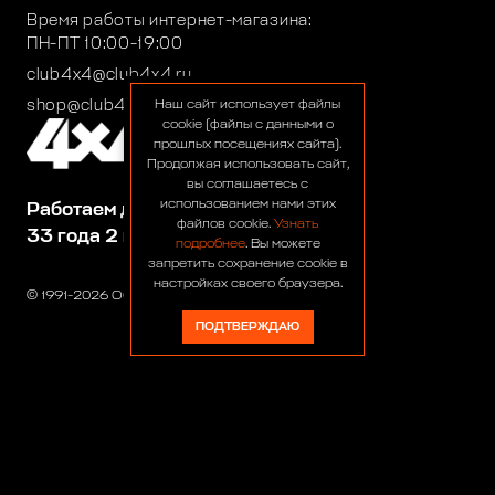
Время работы интернет-магазина:
ПН-ПТ 10:00-19:00
club4x4@club4x4.ru
shop@club4x4.ru
Наш сайт использует файлы
cookie (файлы с данными о
прошлых посещениях сайта).
Продолжая использовать сайт,
вы соглашаетесь с
использованием нами этих
Работаем для вас:
файлов cookie.
Узнать
33 года 2 месяца 24 дня
подробнее
. Вы можете
запретить сохранение cookie в
настройках своего браузера.
© 1991-2026 ООО «Сервис 4х4»
ПОДТВЕРЖДАЮ