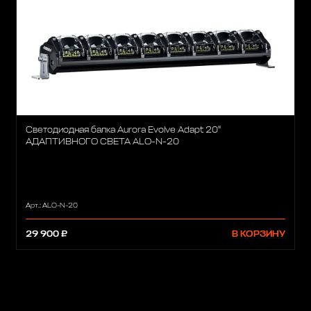
Светодиодная балка Aurora Evolve Adapt 20"
АДАПТИВНОГО СВЕТА ALO-N-20
Арт.: ALO-N-20
29 900 ₽
В КОРЗИНУ