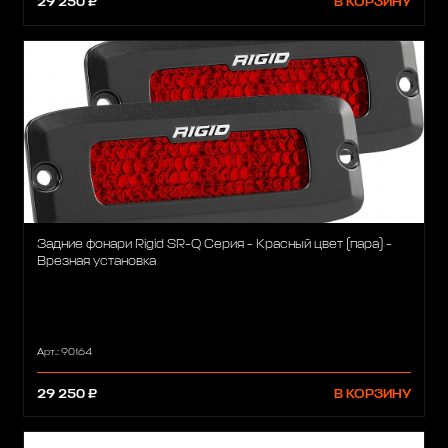
29 250 ₽
В КОРЗИНУ
Задние фонари Rigid SR-Q Серия - Красный цвет (пара) -
Врезная установка
Арт.: 90164
29 250 ₽
В КОРЗИНУ