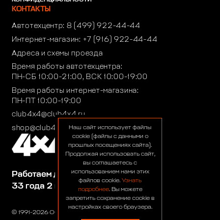
КОНФИДЕНЦИАЛЬНОСТИ
КОНТАКТЫ
Автотехцентр:
8 (499) 922-44-44
Интернет-магазин:
+7 (916) 922-44-44
Адреса и схемы проезда
Время работы автотехцентра:
ПН-СБ 10:00-21:00, ВСК 10:00-19:00
Время работы интернет-магазина:
ПН-ПТ 10:00-19:00
club4x4@club4x4.ru
shop@club4x4.ru
Наш сайт использует файлы
cookie (файлы с данными о
прошлых посещениях сайта).
Продолжая использовать сайт,
вы соглашаетесь с
использованием нами этих
Работаем для вас:
файлов cookie.
Узнать
33 года 2 месяца 24 дня
подробнее
. Вы можете
запретить сохранение cookie в
настройках своего браузера.
© 1991-2026 ООО «Сервис 4х4»