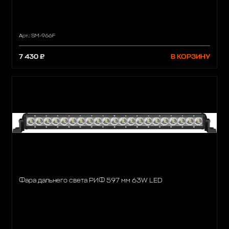
Арт.: SM-966F
7 430 ₽
В КОРЗИНУ
Фара дальнего света РИФ 597 мм 63W LED