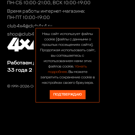
ПН-СБ 10:00-21:00, ВСК 10:00-19:00
Время работы интернет-магазина:
ПН-ПТ 10:00-19:00
club4x4@club4x4.ru
shop@club4x4.ru
Наш сайт использует файлы
cookie (файлы с данными о
прошлых посещениях сайта).
Продолжая использовать сайт,
вы соглашаетесь с
использованием нами этих
Работаем для вас:
файлов cookie.
Узнать
33 года 2 месяца 25 дней
подробнее
. Вы можете
запретить сохранение cookie в
настройках своего браузера.
© 1991-2026 ООО «Сервис 4х4»
ПОДТВЕРЖДАЮ