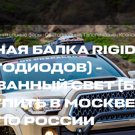
ительные фары : Светодиодные, Галогеновые , Ксен
Я БАЛКА RIGID 
ТОДИОДОВ) -
АННЫЙ СВЕТ (
ПИТЬ В МОСКВЕ
ПО РОССИИ