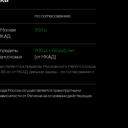
по согласованию
 Москве
700 р
 МКАД
 пределы
700 р. + 50 руб./км
одмосковье
(от МКАД)
ествляется в пределах Московского Малого Кольца
-35 км от МКАД, дальние заказы - по согласованию с
рода России осуществляется транспортными
зависимости от Региона на основании действующих
ета