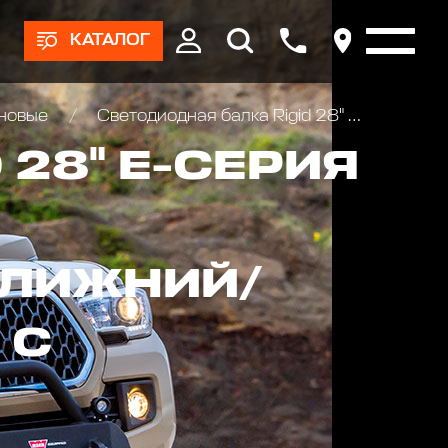
КАТАЛОГ
оновые
Светодиодная балка Rigid 28" Е-серия PRO (56 светодиодов) - Комбинированный свет (Ближний/Дальний)
28" Е-СЕРИЯ
БЛИЖНИЙ/
 С