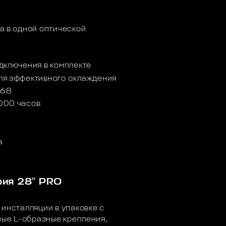
а в одной оптической
дключения в комплекте
ля эффективного охлаждения
P68
000 часов
а
рия 28″ PRO
 инсталляции в упаковке с
ные L-образные крепления,