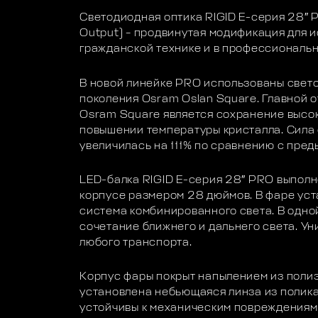
Светодиодная оптика RIGID E-серия 28″ P
Output) – продвинутая модификация для 
гражданской технике и в профессиональн
В новой линейке PRO использованы свет
поколения Osram Oslan Square. Главной 
Osram Square является сохранение высок
повышении температуры кристалла. Сила 
увеличилась на 111% по сравнению с пре
LED-балка RIGID E-серия 28″ PRO выпол
корпусе размером 28 дюймов. В фаре ус
система комбинированного света. В одно
сочетание ближнего и дальнего света. У
любого транспорта.
Корпус фары покрыт напылением из полиэ
установлена небьющаяся линза из полик
устойчивы к механическим повреждениям 