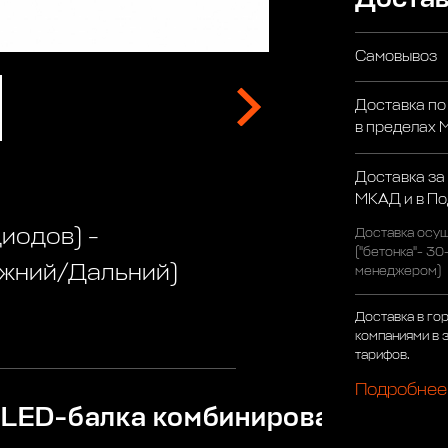
Самовывоз
Доставка по
в пределах
Доставка за
МКАД и в П
иодов) -
Доставка осущ
("бетонка"- 30
ижний/Дальний)
менеджером)
Доставка в го
компаниями в 
тарифов.
Подробнее
– LED-балка комбинированного св