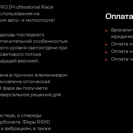
RO (Professional Race
использования на
Оплат
ом авто- и мотоспорте!
Безналич
одиоды последнего
юридичес
отличительной особенностью
Оплата н
ого уровня светоотдачи при
Оплата н
светового потока
Оплата ч
дыдущей версией.
нена в прочном алюминиевом
тановлена оптическая
й фаре вы получаете
ниверсальное решение для
стера, а спереди
арбоната. Фары RIGID
и вибрациям, а также