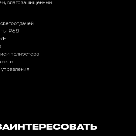
лем, влагозащищенный
 светоотдачей
иты IP68
ORE
а
ием полиэстера
лекте
 управления
ЗАИНТЕРЕСОВАТЬ