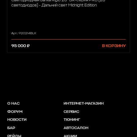
Светодиодная балка Rigid 20" SR-серия PRO (20
светодиодов) - Дальний свет Midnight Edition
Арт.: 920214BLK
95 000 ₽
В КОРЗИНУ
О НАС
ИНТЕРНЕТ-МАГАЗИН
ФОРУМ
СЕРВИС
НОВОСТИ
ТЮНИНГ
БАР
АВТОСАЛОН
РЕЙДЫ
АКЦИИ