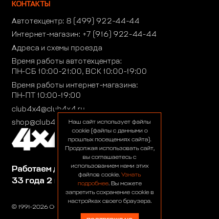
КОНТАКТЫ
Автотехцентр:
8 (499) 922-44-44
Интернет-магазин:
+7 (916) 922-44-44
Адреса и схемы проезда
Время работы автотехцентра:
ПН-СБ 10:00-21:00, ВСК 10:00-19:00
Время работы интернет-магазина:
ПН-ПТ 10:00-19:00
club4x4@club4x4.ru
shop@club4x4.ru
Наш сайт использует файлы
cookie (файлы с данными о
прошлых посещениях сайта).
Продолжая использовать сайт,
вы соглашаетесь с
использованием нами этих
Работаем для вас:
файлов cookie.
Узнать
33 года 2 месяца 26 дней
подробнее
. Вы можете
запретить сохранение cookie в
настройках своего браузера.
© 1991-2026 ООО «Сервис 4х4»