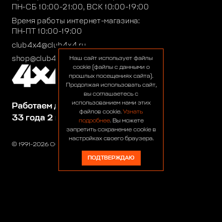
ПН-СБ 10:00-21:00, ВСК 10:00-19:00
Время работы интернет-магазина:
ПН-ПТ 10:00-19:00
club4x4@club4x4.ru
shop@club4x4.ru
Наш сайт использует файлы
cookie (файлы с данными о
прошлых посещениях сайта).
Продолжая использовать сайт,
вы соглашаетесь с
использованием нами этих
Работаем для вас:
файлов cookie.
Узнать
33 года 2 месяца 22 дня
подробнее
. Вы можете
запретить сохранение cookie в
настройках своего браузера.
© 1991-2026 ООО «Сервис 4х4»
ПОДТВЕРЖДАЮ