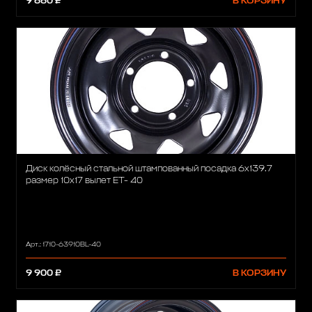
9 660 ₽
В КОРЗИНУ
Диск колёсный стальной штампованный посадка 6x139.7
размер 10х17 вылет ET- 40
Арт.: 1710-63910BL-40
9 900 ₽
В КОРЗИНУ