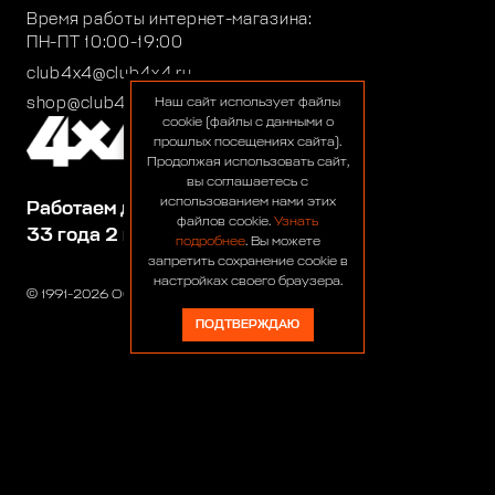
Время работы интернет-магазина:
ПН-ПТ 10:00-19:00
club4x4@club4x4.ru
shop@club4x4.ru
Наш сайт использует файлы
cookie (файлы с данными о
прошлых посещениях сайта).
Продолжая использовать сайт,
вы соглашаетесь с
использованием нами этих
Работаем для вас:
файлов cookie.
Узнать
33 года 2 месяца 25 дней
подробнее
. Вы можете
запретить сохранение cookie в
настройках своего браузера.
© 1991-2026 ООО «Сервис 4х4»
ПОДТВЕРЖДАЮ