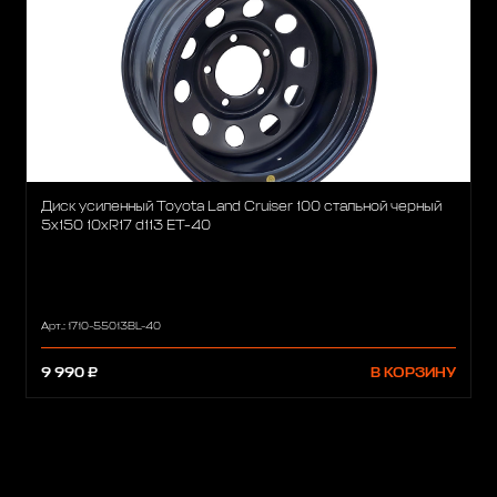
Диск усиленный Toyota Land Cruiser 100 стальной черный
5x150 10xR17 d113 ET-40
Арт.: 1710-55013BL-40
9 990 ₽
В КОРЗИНУ