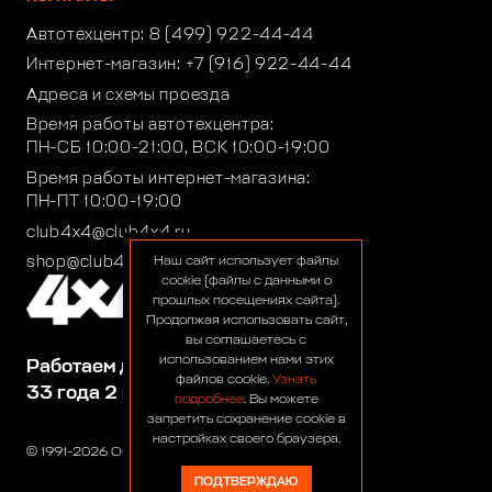
Автотехцентр:
8 (499) 922-44-44
Интернет-магазин:
+7 (916) 922-44-44
Адреса и схемы проезда
Время работы автотехцентра:
ПН-СБ 10:00-21:00, ВСК 10:00-19:00
Время работы интернет-магазина:
ПН-ПТ 10:00-19:00
club4x4@club4x4.ru
shop@club4x4.ru
Наш сайт использует файлы
cookie (файлы с данными о
прошлых посещениях сайта).
Продолжая использовать сайт,
вы соглашаетесь с
использованием нами этих
Работаем для вас:
файлов cookie.
Узнать
33 года 2 месяца 25 дней
подробнее
. Вы можете
запретить сохранение cookie в
настройках своего браузера.
© 1991-2026 ООО «Сервис 4х4»
ПОДТВЕРЖДАЮ