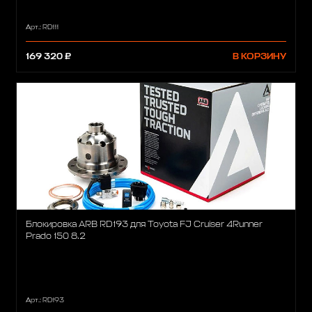
Арт.: RD111
169 320 ₽
В КОРЗИНУ
Блокировка ARB RD193 для Toyota FJ Cruiser 4Runner
Prado 150 8.2
Арт.: RD193