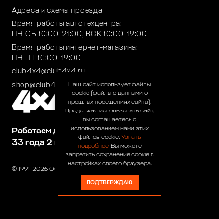
Адреса и схемы проезда
Время работы автотехцентра:
ПН-СБ 10:00-21:00, ВСК 10:00-19:00
Время работы интернет-магазина:
ПН-ПТ 10:00-19:00
club4x4@club4x4.ru
shop@club4x4.ru
Наш сайт использует файлы
cookie (файлы с данными о
прошлых посещениях сайта).
Продолжая использовать сайт,
вы соглашаетесь с
использованием нами этих
Работаем для вас:
файлов cookie.
Узнать
33 года 2 месяца 24 дня
подробнее
. Вы можете
запретить сохранение cookie в
настройках своего браузера.
© 1991-2026 ООО «Сервис 4х4»
ПОДТВЕРЖДАЮ