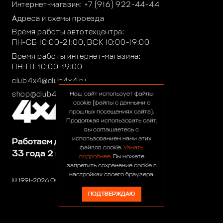
Интернет-магазин:
+7 (916) 922-44-44
Адреса и схемы проезда
Время работы автотехцентра:
ПН-СБ 10:00-21:00, ВСК 10:00-19:00
Время работы интернет-магазина:
ПН-ПТ 10:00-19:00
club4x4@club4x4.ru
shop@club4x4.ru
Наш сайт использует файлы
cookie (файлы с данными о
прошлых посещениях сайта).
Продолжая использовать сайт,
вы соглашаетесь с
использованием нами этих
Работаем для вас:
файлов cookie.
Узнать
33 года 2 месяца 22 дня
подробнее
. Вы можете
запретить сохранение cookie в
настройках своего браузера.
© 1991-2026 ООО «Сервис 4х4»
ПОДТВЕРЖДАЮ