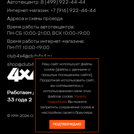
Автотехцентр:
8 (499) 922-44-44
Интернет-магазин:
+7 (916) 922-44-44
Адреса и схемы проезда
Время работы автотехцентра:
ПН-СБ 10:00-21:00, ВСК 10:00-19:00
Время работы интернет-магазина:
ПН-ПТ 10:00-19:00
club4x4@club4x4.ru
shop@club4x4.ru
Наш сайт использует файлы
cookie (файлы с данными о
прошлых посещениях сайта).
Продолжая использовать сайт,
вы соглашаетесь с
использованием нами этих
Работаем для вас:
файлов cookie.
Узнать
33 года 2 месяца 25 дней
подробнее
. Вы можете
запретить сохранение cookie в
настройках своего браузера.
© 1991-2026 ООО «Сервис 4х4»
ПОДТВЕРЖДАЮ