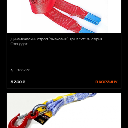
Динамический строп (рывковый) Tplus 12т 9м серия
Стандарт
Арт.: T001630
5 300 ₽
В КОРЗИНУ