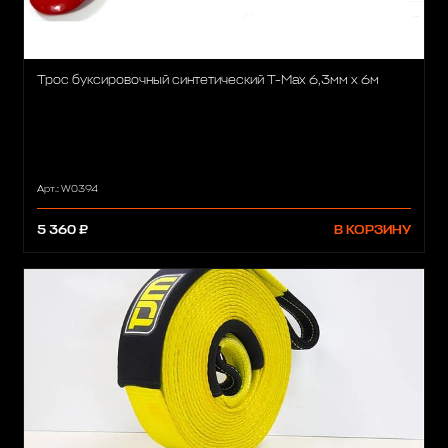
Трос буксировочный синтетический T-Max 6,3мм х 6м
Арт.: W0394
5 360 ₽
В КОРЗИНУ