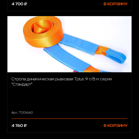
4 700 ₽
В КОРЗИНУ
Стропа динамическая рывковая Tplus 9 т/8 м серия
"Стандарт"
Арт.: Т001660
4 760 ₽
В КОРЗИНУ