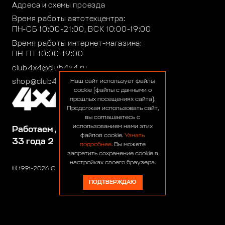
Адреса и схемы проезда
Время работы автотехцентра:
ПН-СБ 10:00-21:00, ВСК 10:00-19:00
Время работы интернет-магазина:
ПН-ПТ 10:00-19:00
club4x4@club4x4.ru
shop@club4x4.ru
Наш сайт использует файлы
cookie (файлы с данными о
прошлых посещениях сайта).
Продолжая использовать сайт,
вы соглашаетесь с
использованием нами этих
Работаем для вас:
файлов cookie.
Узнать
33 года 2 месяца 24 дня
подробнее
. Вы можете
запретить сохранение cookie в
настройках своего браузера.
© 1991-2026 ООО «Сервис 4х4»
ПОДТВЕРЖДАЮ