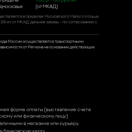
 пределы
700 р. + 50 руб./км
одмосковье
(от МКАД)
ествляется в пределах Московского Малого Кольца
-35 км от МКАД, дальние заказы - по согласованию с
рода России осуществляется транспортными
зависимости от Региона на основании действующих
а
ная форма оплаты (выставление счета
кому или физическому лицу)
аличными в магазине или курьеру.
а банковскую карту.