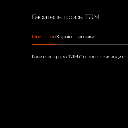
Гаситель троса TJM
Описание
Характеристики
Гаситель троса TJM Страна производител