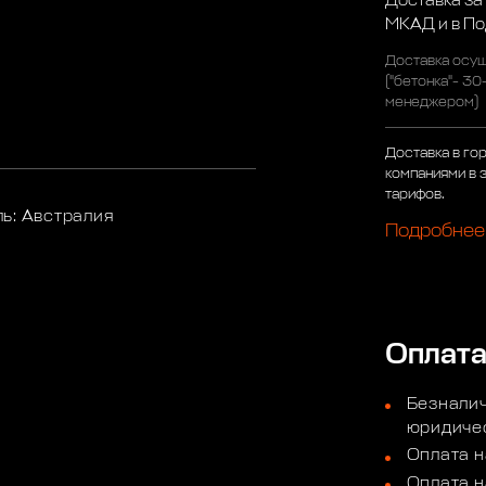
Доставка за
МКАД и в П
Доставка осущ
("бетонка"- 30
менеджером)
Доставка в го
компаниями в 
тарифов.
ь: Австралия
Подробнее
Оплат
Безналич
юридичес
Оплата н
Оплата н