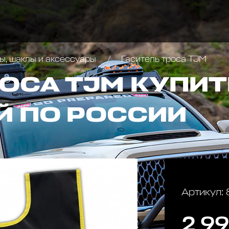
ы, шаклы и аксессуары
Гаситель троса TJM
РОСА TJM КУПИТ
Й ПО РОССИИ
Артикул
2 99