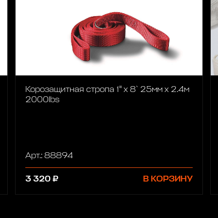
Корозащитная стропа 1" x 8` 25мм х 2.4м
2000lbs
Арт.: 88894
3 320 ₽
В КОРЗИНУ