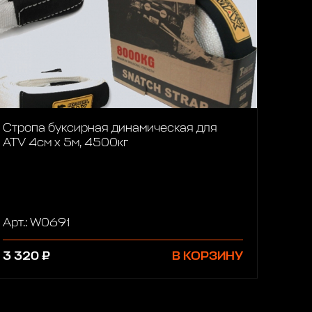
Стропа буксирная динамическая для
АТV 4см х 5м, 4500кг
Арт.: W0691
3 320 ₽
В КОРЗИНУ