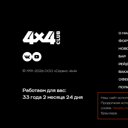
О НА
ФОР
НОВ
БАР
РЕЙ
© 1991-2026 ООО «Сервис 4х4»
ВАК
ОФЕ
ПОЛ
Работаем для вас:
33 года 2 месяца 24 дня
Наш сайт испол
Продолжая испо
cookie.
Узнать п
браузера.